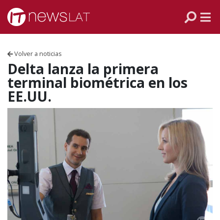
Skip to content
PANAMÁ
COLOMBIA
Volver a noticias
VENEZUELA
Delta lanza la primera
terminal biométrica en los
ECUADOR
EE.UU.
PERÚ
CHILE
ARGENTINA
MÉXICO