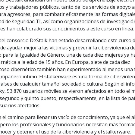
s y trabajadores públicos, tanto de los servicios de apoyo a
ra agresores, para combatir eficazmente las formas digital
ad de seguridad TI, así como organizaciones de investigació
cales han colaborado sus conocimientos a este curso en línea.
del consorcio DeStalk han estado desarrollando este curso 
 de ayudar mejor a las víctimas y prevenir la ciberviolencia d
o para la Igualdad de Género, una de cada diez mujeres ya h
rnética a la edad de 15 años. En Europa, siete de cada diez
coso cibernético también han experimentado al menos una
compañero íntimo. El stalkerware es una forma de ciberviolenc
aíses de cualquier tamaño, sociedad o cultura. Según el inf
ky, 53,870 usuarios móviles se vieron afectados en todo el
 segundo y quinto puesto, respectivamente, en la lista de pa
suarios afectados.
n el camino para llenar un vacío de conocimiento, ya que el 
 pero los profesionales y funcionarios necesitan más forma
cer y detener el uso de la ciberviolencia y el stalkerware.