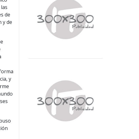
 las
es de
n y de
de
e
a
 forma
ia, y
orme
 mundo
íses
abuso
ción