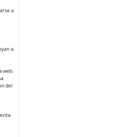
arse a
oyan a
a web.
na
ón del
uenta.