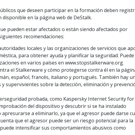
úblicos que deseen participar en la formación deben registr
ón disponible en la página web de DeStalk.
ue pueden estar afectados o están siendo afectados por
 siguientes recomendaciones:
utoridades locales y las organizaciones de servicios que ap
oméstica, para obtener ayuda y planificar la seguridad. Puede
izaciones en varios países en www.stopstalkerware.org.
contra el Stalkerware y cómo protegerse contra él en la págin
emán, español, francés, italiano y portugués. También hay u
s y supervivientes sobre la detección, eliminación y prevenci
iberseguridad probada, como Kaspersky Internet Security for
mprobación del dispositivo y descubrir si se ha instalado
 no apresurarse a eliminarlo, ya que el agresor puede darse c
uenta que el agresor puede ser un riesgo potencial para la
, puede intensificar sus comportamientos abusivos como