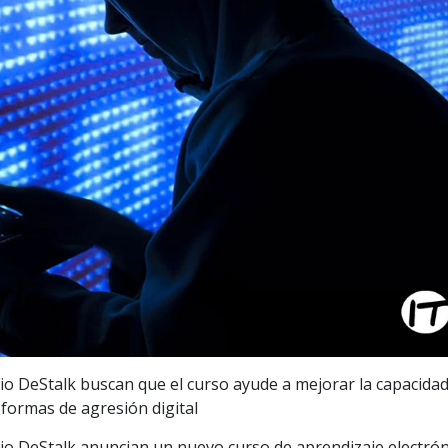
io DeStalk buscan que el curso ayude a mejorar la capacida
 formas de agresión digital
cio DeStalk anuncian un nuevo curso de aprendizaje electró