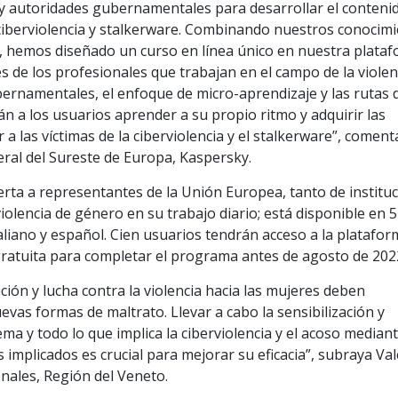
l y autoridades gubernamentales para desarrollar el conteni
ciberviolencia y stalkerware. Combinando nuestros conocim
s, hemos diseñado un curso en línea único en nuestra plataf
s de los profesionales que trabajan en el campo de la violen
bernamentales, el enfoque de micro-aprendizaje y las rutas 
 a los usuarios aprender a su propio ritmo y adquirir las
a las víctimas de la ciberviolencia y el stalkerware”, coment
al del Sureste de Europa, Kaspersky.
ierta a representantes de la Unión Europea, tanto de institu
iolencia de género en su trabajo diario; está disponible en 5
taliano y español. Cien usuarios tendrán acceso a la platafo
gratuita para completar el programa antes de agosto de 202
ción y lucha contra la violencia hacia las mujeres deben
evas formas de maltrato. Llevar a cabo la sensibilización y
ema y todo lo que implica la ciberviolencia y el acoso median
 implicados es crucial para mejorar su eficacia”, subraya Val
onales, Región del Veneto.