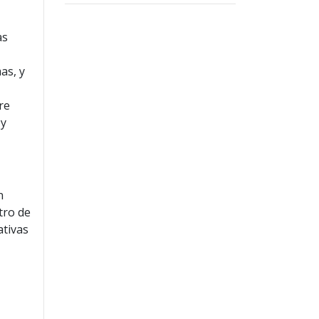
as
as, y
re
 y
n
tro de
ativas