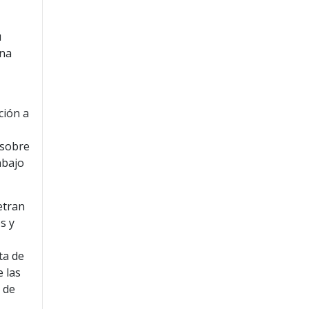
u
una
ción a
 sobre
abajo
etran
s y
ta de
e las
 de