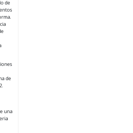
do de
ientos
orma.
cia
de
a
ciones
rma de
2.
te una
eria