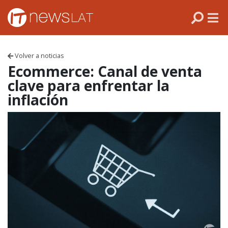
Skip to content
PANAMÁ
COLOMBIA
Volver a noticias
VENEZUELA
Ecommerce: Canal de venta
clave para enfrentar la
ECUADOR
inflación
PERÚ
CHILE
ARGENTINA
MÉXICO