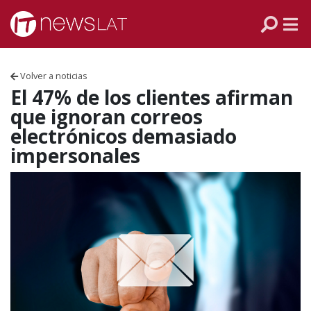
Skip to content
PANAMÁ
COLOMBIA
Volver a noticias
VENEZUELA
El 47% de los clientes afirman
que ignoran correos
ECUADOR
electrónicos demasiado
impersonales
PERÚ
CHILE
ARGENTINA
MÉXICO