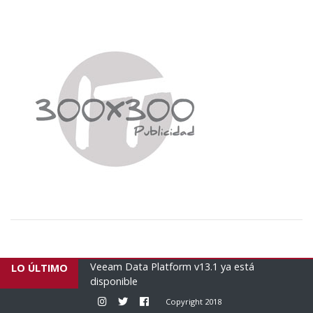
.1 ya está
Empresas brasileñas envían un nuevo avión
LO ÚLTIMO
humanitario con 16 tonela...
Instagram
Twitter
Facebook
Copyright 2018