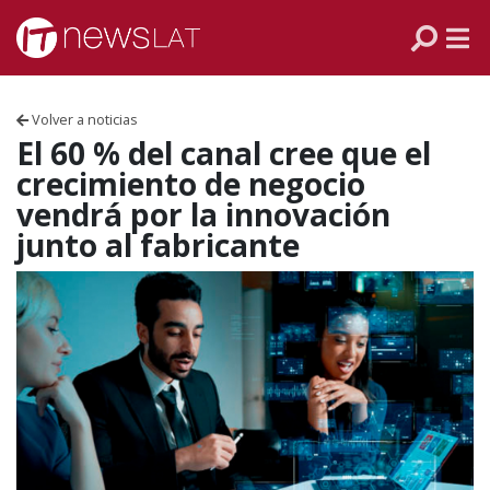
Skip to content
PANAMÁ
COLOMBIA
Volver a noticias
VENEZUELA
El 60 % del canal cree que el
crecimiento de negocio
ECUADOR
vendrá por la innovación
junto al fabricante
PERÚ
CHILE
ARGENTINA
MÉXICO