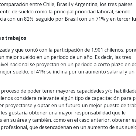
 comparación entre Chile, Brasil y Argentina, los tres países
nto de sueldo como la principal prioridad laboral, siendo
cia con un 82%, seguido por Brasil con un 71% y en tercer l
us trabajos
izada y que contó con la participación de 1,901 chilenos, pon
un mejor sueldo en un periodo de un año. Es decir, las tres
nivel nacional se proyectan en un periodo a corto plazo en 
ejor sueldo, el 41% se inclina por un aumento salarial y un
al proceso de poder tener mayores capacidades y/o habilidad
hilenos considera relevante algún tipo de capacitación para 
r proyectarse y optar en un futuro un mejor puesto de tra
les gustaría obtener una mayor responsabilidad que le
s en su área y también, como en el caso anterior, obtener e
o profesional, que desencadenan en un aumento de sus suel