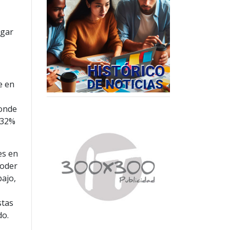
ugar
e en
donde
 32%
es en
poder
bajo,
stas
do.