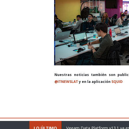
Nuestras noticias también son publi
@ITNEWSLAT
y en la aplicación
SQUID
Veeam Data Platform v13.1 ya está disponible
LO ÚLTIMO