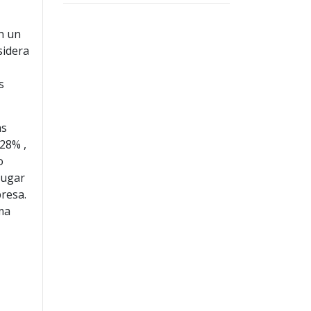
n un
sidera
s
as
 28% ,
o
lugar
resa.
ima