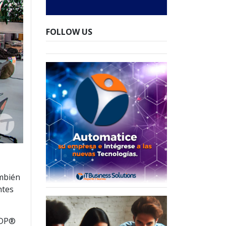
FOLLOW US
ambién
ntes
ADP®