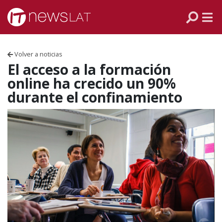
Skip to content
PANAMÁ
COLOMBIA
Volver a noticias
VENEZUELA
El acceso a la formación
online ha crecido un 90%
ECUADOR
durante el confinamiento
PERÚ
CHILE
ARGENTINA
MÉXICO