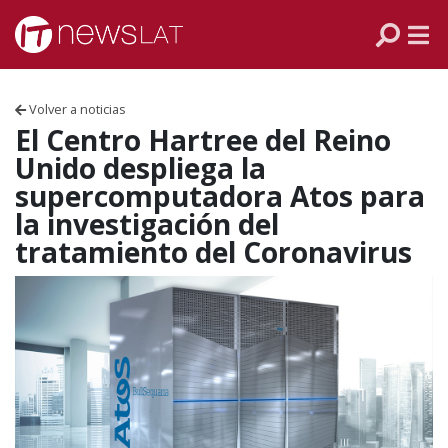
Skip to content
PANAMÁ
COLOMBIA
Volver a noticias
VENEZUELA
El Centro Hartree del Reino
Unido despliega la
ECUADOR
supercomputadora Atos para
la investigación del
PERÚ
tratamiento del Coronavirus
CHILE
ARGENTINA
MÉXICO