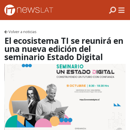
Skip to content
PANAMÁ
COLOMBIA
Volver a noticias
VENEZUELA
El ecosistema TI se reunirá en
una nueva edición del
ECUADOR
seminario Estado Digital
PERÚ
CHILE
ARGENTINA
MÉXICO