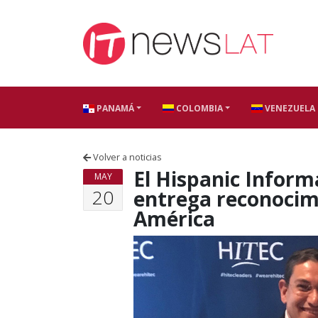
Skip to content
PANAMÁ
COLOMBIA
VENEZUELA
Volver a noticias
El Hispanic Inform
MAY
20
entrega reconocimi
América