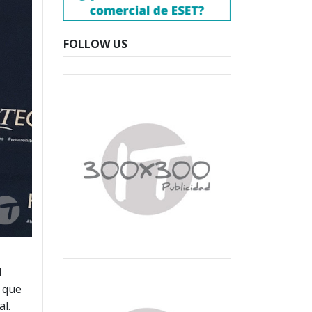
FOLLOW US
l
a que
al.