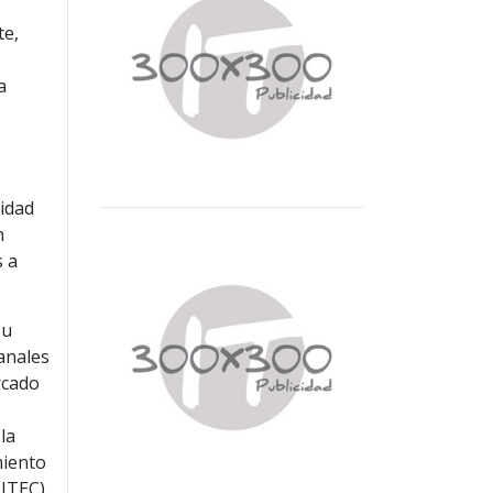
te,
a
ridad
n
s a
su
Canales
rcado
la
miento
HITEC)