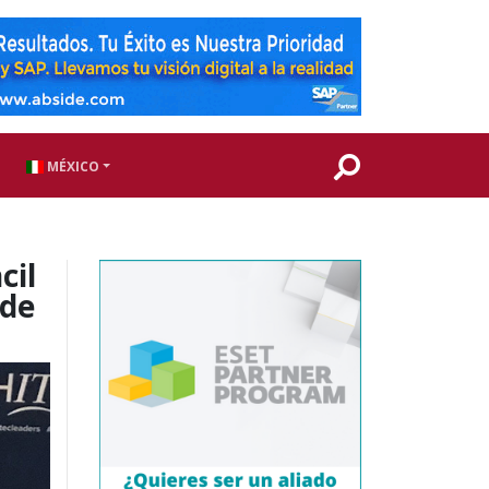
MÉXICO
cil
 de