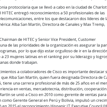
nia protocolaria que se llevó a cabo en la ciudad de Charlot
 el HITEC entregó reconocimientos a 50 profesionales de las
lecomunicaciones, entre los que destacaron dos líderes de l
mérica: Alba San Martín, Directora de Canales y Max Tremp,
, Chairman de HITEC y Senior Vice President, Customer
na de las prioridades de la organización es asegurar la pa
gramas, por lo que dijo estar orgulloso de ir en la direcció
 a 23 mujeres latinas en el ranking por su liderazgo y logro
canas donde trabajan.
ocimientos a colaboradores de Cisco es importante destacar 
 ya que Alba San Martín, quien fuera designada Directora de 
6, tiene una carrera profesional de más de 25 años en el me
riencia en ventas, mercadotecnia, distribución, cooperación
Martín se unió a Cisco en 2010 como gerente de ventas para 
n como Gerente General en Perú y Bolivia, impulsó un creci
ó en 2015 el reconocimiento Hispanic IT Executive Council (