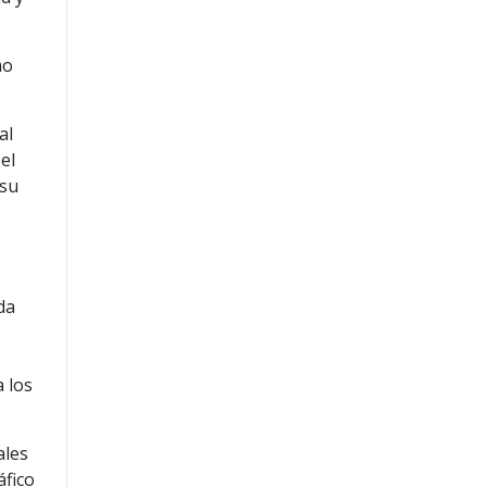
mo
al
el
 su
da
 los
ales
áfico