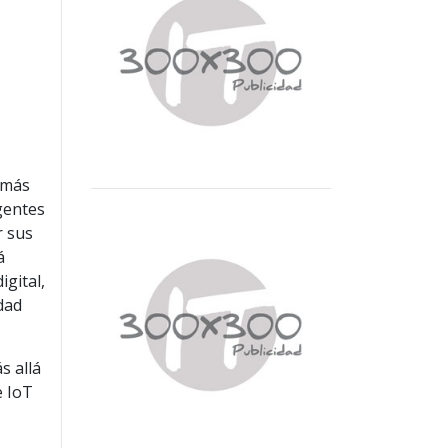
 más
gentes
r sus
á
gital,
dad
s allá
e IoT