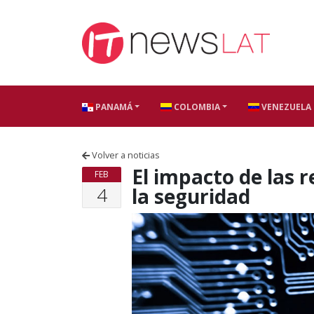
Skip to content
PANAMÁ
COLOMBIA
VENEZUELA
Volver a noticias
El impacto de las r
FEB
4
la seguridad