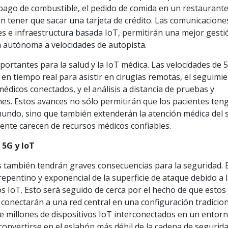
 pago de combustible, el pedido de comida en un restaurant
sin tener que sacar una tarjeta de crédito. Las comunicacione
es e infraestructura basada IoT, permitirán una mejor gesti
n autónoma a velocidades de autopista.
portantes para la salud y la IoT médica. Las velocidades de 
 en tiempo real para asistir en cirugías remotas, el seguimi
édicos conectados, y el análisis a distancia de pruebas y
nes. Estos avances no sólo permitirán que los pacientes ten
mundo, sino que también extenderán la atención médica del s
ente carecen de recursos médicos confiables.
 5G y IoT
también tendrán graves consecuencias para la seguridad. E
repentino y exponencial de la superficie de ataque debido a 
os IoT. Esto será seguido de cerca por el hecho de que estos
conectarán a una red central en una configuración tradicion
 de millones de dispositivos IoT interconectados en un entor
 convertirse en el eslabón más débil de la cadena de segurida