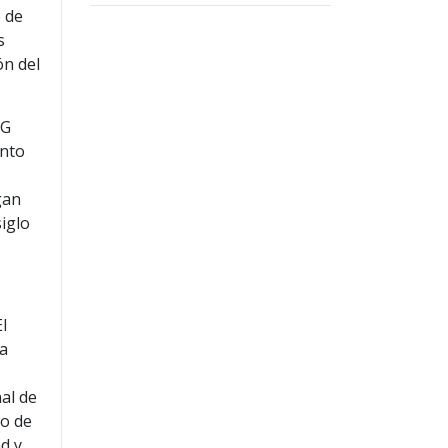
e de
s
ón del
5G
ento
gan
iglo
l
la
al de
no de
d y