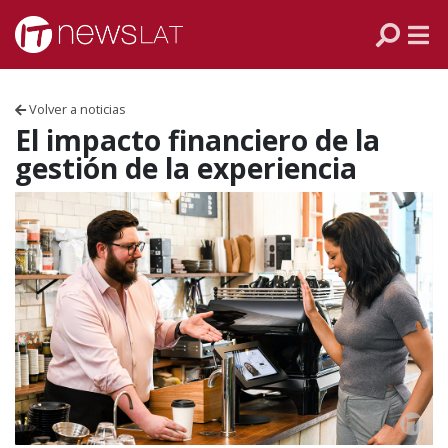
Skip to content
PANAMÁ
COLOMBIA
Volver a noticias
VENEZUELA
El impacto financiero de la
gestión de la experiencia
ECUADOR
PERÚ
CHILE
ARGENTINA
MÉXICO