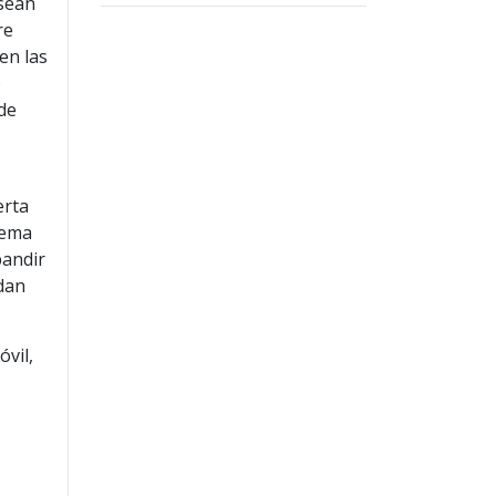
 sean
re
en las
o
de
erta
tema
pandir
dan
vil,