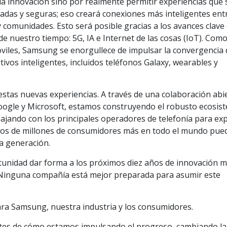
la innovación sino por realmente permitir experiencias que
ivadas y seguras; eso creará conexiones más inteligentes ent
 comunidades. Esto será posible gracias a los avances clave 
e nuestro tiempo: 5G, IA e Internet de las cosas (IoT). Com
óviles, Samsung se enorgullece de impulsar la convergencia 
tivos inteligentes, incluidos teléfonos Galaxy, wearables y
stas nuevas experiencias. A través de una colaboración abi
 Google y Microsoft, estamos construyendo el robusto ecosis
bajando con los principales operadores de telefonía para ex
ntos de millones de consumidores más en todo el mundo pue
a generación.
tunidad dar forma a los próximos diez años de innovación mó
inguna compañía está mejor preparada para asumir este
 Samsung, nuestra industria y los consumidores.
tes de cómo estamos impulsando el progreso, cambiando la