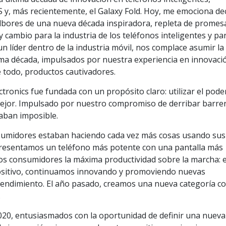
 y, más recientemente, el Galaxy Fold. Hoy, me emociona dec
lbores de una nueva década inspiradora, repleta de promes
 cambio para la industria de los teléfonos inteligentes y par
 líder dentro de la industria móvil, nos complace asumir la
ima década, impulsados por nuestra experiencia en innovaci
e todo, productos cautivadores.
ronics fue fundada con un propósito claro: utilizar el poder
ejor. Impulsado por nuestro compromiso de derribar barrer
aban imposible.
sumidores estaban haciendo cada vez más cosas usando sus
 presentamos un teléfono más potente con una pantalla más
los consumidores la máxima productividad sobre la marcha: e
ositivo, continuamos innovando y promoviendo nuevas
 rendimiento. El año pasado, creamos una nueva categoría c
.
020, entusiasmados con la oportunidad de definir una nueva