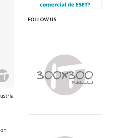
FOLLOW US
ustria
con