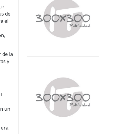
ir
as de
a el
ón,
 de la
as y
l
on un
 era.