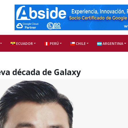
ECUADOR
PERÚ
CHILE
ARGENTINA
ueva década de Galaxy