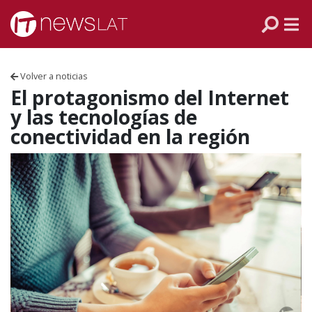
Skip to content
PANAMÁ
COLOMBIA
Volver a noticias
VENEZUELA
El protagonismo del Internet
y las tecnologías de
ECUADOR
conectividad en la región
PERÚ
CHILE
ARGENTINA
MÉXICO