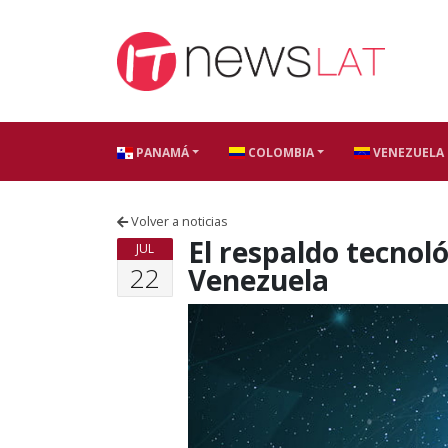
Skip to content
PANAMÁ
COLOMBIA
VENEZUELA
Volver a noticias
El respaldo tecnol
JUL
22
Venezuela