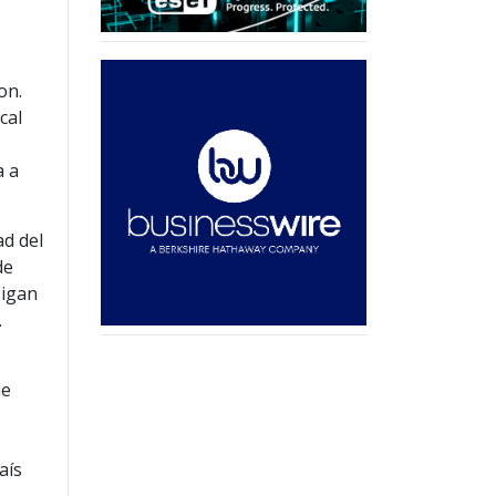
on.
cal
a a
ad del
de
sigan
.
le
y
aís