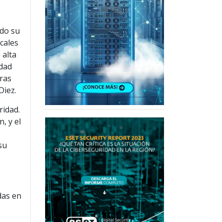
ado su
cales
 alta
idad
ras
Diez.
ridad.
, y el
su
das en
o