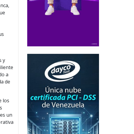
anca,
que
us
s y
liente
do a
da de
e los
s
 es un
erativa