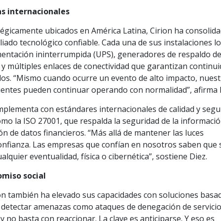
s internacionales
tégicamente ubicados en América Latina, Cirion ha consolid
ado tecnológico confiable. Cada una de sus instalaciones lo
mentación ininterrumpida (UPS), generadores de respaldo de
y múltiples enlaces de conectividad que garantizan continu
os. “Mismo cuando ocurre un evento de alto impacto, nuest
lientes pueden continuar operando con normalidad”, afirma 
mplementa con estándares internacionales de calidad y segu
omo la ISO 27001, que respalda la seguridad de la información
ón de datos financieros. “Más allá de mantener las luces
onfianza. Las empresas que confían en nosotros saben que 
lquier eventualidad, física o cibernética”, sostiene Diez.
omiso social
ion también ha elevado sus capacidades con soluciones basa
ten detectar amenazas como ataques de denegación de servici
 no basta con reaccionar. La clave es anticiparse. Y eso es