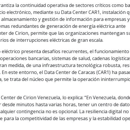
ntiza la continuidad operativa de sectores críticos como b
io electrónico, mediante su Data Center CAR1, instalación 
, almacenamiento y gestión de información para empresas y
emas redundantes de generación de energía eléctrica ante
ter de Cirion, permite que las organizaciones mantengan s
arios de interrupciones eléctricas de gran escala.
 eléctrico presenta desafíos recurrentes, el funcionamiento
 operaciones bancarias, sistemas de salud, cadenas logística
an medida, de una infraestructura tecnológica robusta, resi
 En este entorno, el Data Center de Caracas (CAR1) ha pasa
a, se trata del núcleo que permite la operación ininterrumpi
 Center de Cirion Venezuela, lo explica: “En Venezuela, dond
r desde minutos hasta varias horas, tener un centro de dato
quier contingencia no es opcional. La resiliencia digital no
e para la competitividad de las empresas y la estabilidad op