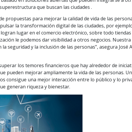
basado en soluciones abiertas que pueden integrarse a ot
 superestructura que buscan las ciudades .
e propuestas para mejorar la calidad de vida de las persona
ulsar la transformación digital de las ciudades, por ejempl
 logran lugar en el comercio electrónico, sobre todo tiendas
ización le podemos dar visibilidad a otros negocios. Nuestra
 la seguridad y la inclusión de las personas”, asegura José 
uperar los temores financieros que hay alrededor de iniciat
que pueden mejorar ampliamente la vida de las personas. U
s consigue una mejor interacción entre lo público y lo priv
 que generan riqueza y bienestar.