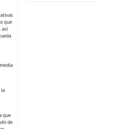
ativas
as que
 así
 pueda
omedia
 la
ya que
vés de