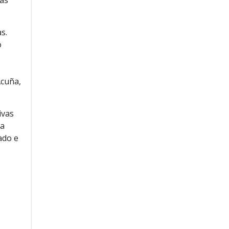
ras
s.
o
Acuña,
ivas
na
ado e