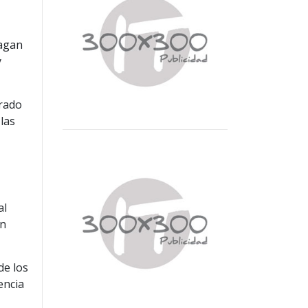
hagan
y
grado
 las
al
on
de los
encia