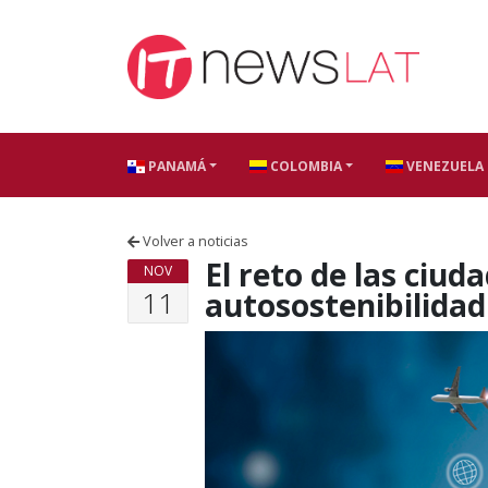
Skip to content
PANAMÁ
COLOMBIA
VENEZUELA
Volver a noticias
El reto de las ciuda
NOV
11
autosostenibilidad