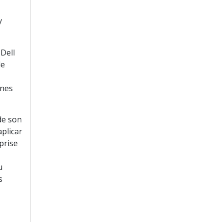
y
Dell
de
ones
de son
plicar
rprise
u
s