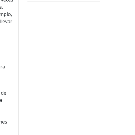
s,
emplo,
llevar
ara
 de
a
ones