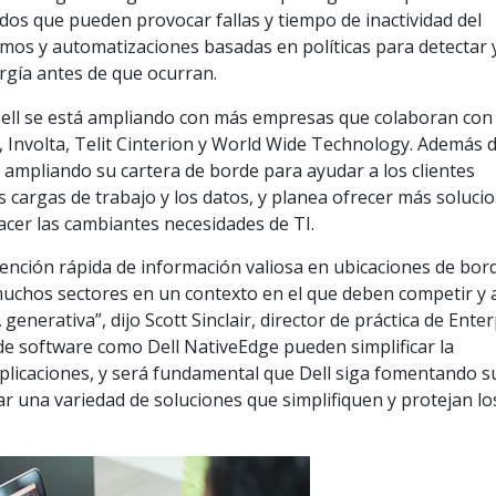
dos que pueden provocar fallas y tiempo de inactividad del
tmos y automatizaciones basadas en políticas para detectar 
rgía antes de que ocurran.
Dell se está ampliando con más empresas que colaboran con 
 Involta, Telit Cinterion y World Wide Technology. Además 
e ampliando su cartera de borde para ayudar a los clientes
s cargas de trabajo y los datos, y planea ofrecer más soluci
acer las cambiantes necesidades de TI.
obtención rápida de información valiosa en ubicaciones de bor
muchos sectores en un contexto en el que deben competir y a
generativa”, dijo Scott Sinclair, director de práctica de Ente
de software como Dell NativeEdge pueden simplificar la
aplicaciones, y será fundamental que Dell siga fomentando s
r una variedad de soluciones que simplifiquen y protejan lo