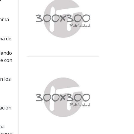
r la
rma de
,
liando
ge con
n los
ración
ma
 veces