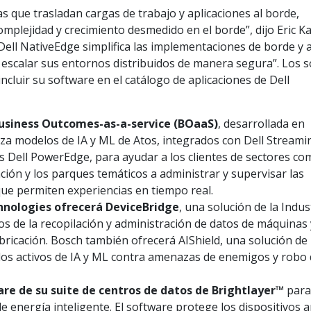
que trasladan cargas de trabajo y aplicaciones al borde,
lejidad y crecimiento desmedido en el borde”, dijo Eric Ka
Dell NativeEdge simplifica las implementaciones de borde y
y escalar sus entornos distribuidos de manera segura”. Los s
ncluir su software en el catálogo de aplicaciones de Dell
Business Outcomes-as-a-service (BOaaS)
, desarrollada en
iza modelos de IA y ML de Atos, integrados con Dell Streami
s Dell PowerEdge, para ayudar a los clientes de sectores co
ación y los parques temáticos a administrar y supervisar las
ue permiten experiencias en tiempo real.
hnologies ofrecerá DeviceBridge
, una solución de la Indus
cos de la recopilación y administración de datos de máquinas 
bricación. Bosch también ofrecerá AIShield, una solución de
los activos de IA y ML contra amenazas de enemigos y robo
re de su suite de centros de datos de Brightlayer™
par
e energía inteligente. El software protege los dispositivos 