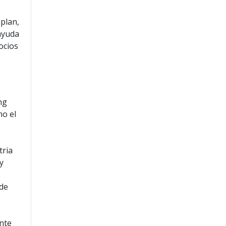
plan,
 ayuda
ocios
ng
mo el
tria
y
 de
a
ante