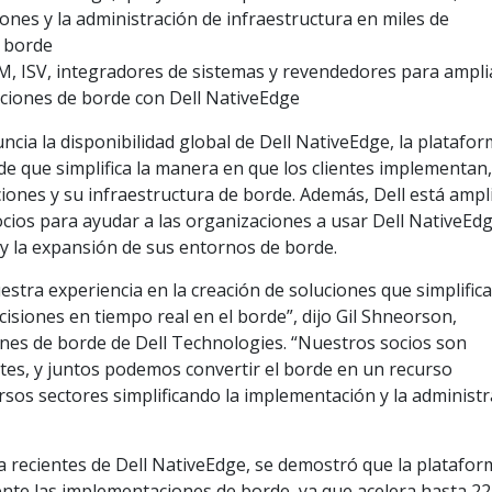
iones y la administración de infraestructura en miles de
l borde
EM, ISV, integradores de sistemas y revendedores para amplia
uciones de borde con Dell NativeEdge
cia la disponibilidad global de Dell NativeEdge, la platafo
e que simplifica la manera en que los clientes implementan
iones y su infraestructura de borde. Además, Dell está amp
ocios para ayudar a las organizaciones a usar Dell NativeEd
ón y la expansión de sus entornos de borde.
uestra experiencia en la creación de soluciones que simplifica
isiones en tiempo real en el borde”, dijo Gil Shneorson,
ones de borde de Dell Technologies. “Nuestros socios son
entes, y juntos podemos convertir el borde en un recurso
sos sectores simplificando la implementación y la administ
 recientes de Dell NativeEdge, se demostró que la platafor
ente las implementaciones de borde, ya que acelera hasta 22