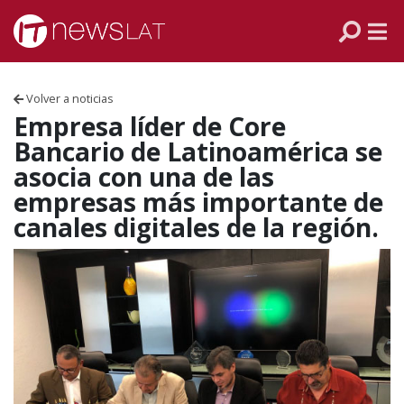
Skip to content
PANAMÁ
COLOMBIA
Volver a noticias
VENEZUELA
Empresa líder de Core
Bancario de Latinoamérica se
ECUADOR
asocia con una de las
empresas más importante de
PERÚ
canales digitales de la región.
CHILE
ARGENTINA
MÉXICO