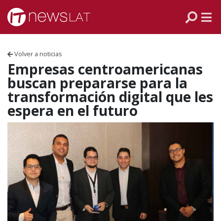
Skip to content
PANAMÁ
COLOMBIA
Volver a noticias
VENEZUELA
Empresas centroamericanas
buscan prepararse para la
ECUADOR
transformación digital que les
espera en el futuro
PERÚ
CHILE
ARGENTINA
MÉXICO