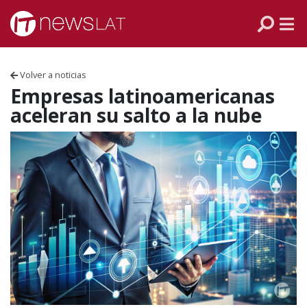
Skip to content
PANAMÁ
COLOMBIA
Volver a noticias
VENEZUELA
Empresas latinoamericanas
aceleran su salto a la nube
ECUADOR
PERÚ
CHILE
ARGENTINA
MÉXICO