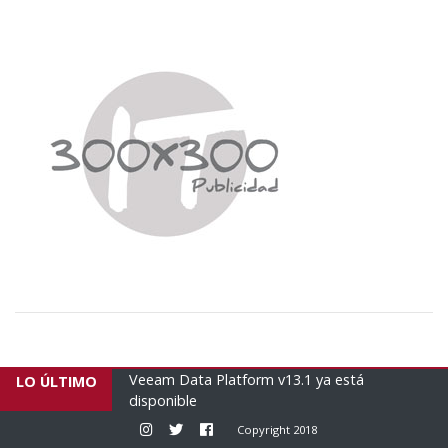
 Architect para el
Veeam Data Platform v13.1 ya está
E
LO ÚLTIMO
disponible
h
Instagram
Twitter
Facebook
Copyright 2018