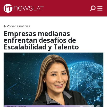
Skip to content
PANAMÁ
COLOMBIA
Volver a noticias
VENEZUELA
Empresas medianas
enfrentan desafíos de
ECUADOR
Escalabilidad y Talento
PERÚ
CHILE
ARGENTINA
MÉXICO