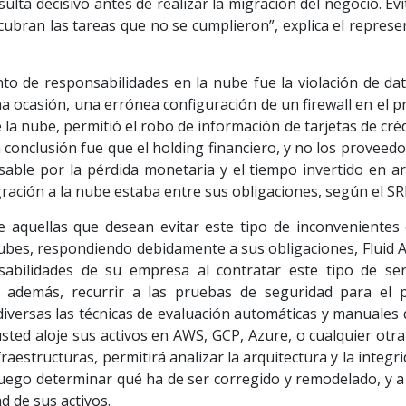
ulta decisivo antes de realizar la migración del negocio. Ev
cubran las tareas que no se cumplieron”, explica el represe
o de responsabilidades en la nube fue la violación de dat
a ocasión, una errónea configuración de un firewall en el 
 la nube, permitió el robo de información de tarjetas de cré
a conclusión fue que el holding financiero, y no los proveed
nsable por la pérdida monetaria y el tiempo invertido en ar
gración a la nube estaba entre sus obligaciones, según el S
 aquellas que desean evitar este tipo de inconvenientes 
nubes, respondiendo debidamente a sus obligaciones, Fluid 
abilidades de su empresa al contratar este tipo de serv
y además, recurrir a las pruebas de seguridad para el 
diversas las técnicas de evaluación automáticas y manuales
ted aloje sus activos en AWS, GCP, Azure, o cualquier otra
aestructuras, permitirá analizar la arquitectura y la integr
luego determinar qué ha de ser corregido y remodelado, y a 
d de sus activos.