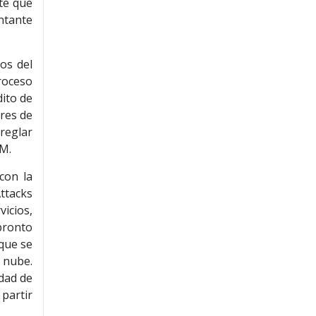
ite que
ntante
os del
proceso
dito de
ores de
reglar
RM.
con la
Attacks
icios,
pronto
 que se
 nube.
idad de
partir