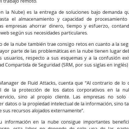
l trabajo remoto.
n la Nube) es la entrega de soluciones bajo demanda q
hasta el almacenamiento y capacidad de procesamiento
as empresas ahorrar dinero, tiempo y esfuerzo, contan
la web según sus necesidades particulares.
io de la nube también trae consigo retos en cuanto a la seg
mayor parte de las problemáticas en la nube tienen lugar de
s usuarios, respecto a sus esquemas y a la confusión exi
d Compartida de Seguridad (SRM, por sus siglas en inglés) 
nager de Fluid Attacks, cuenta que “Al contrario de lo 
pal de la protección de los datos corporativos en la n
ervicio, sino al propio cliente. Las empresas no solo
r datos o la propiedad intelectual de la información, sino 
de sus recursos alojados externamente”.
 información en la nube consigue importantes benefic
argo, esta labor no depende de solo una de las parte