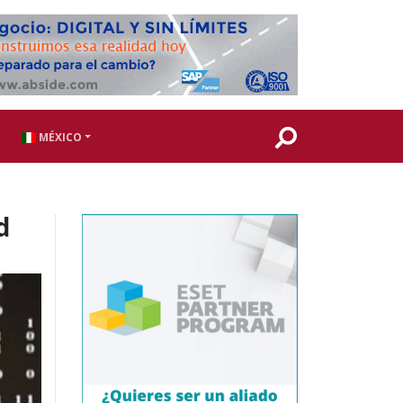
MÉXICO
d