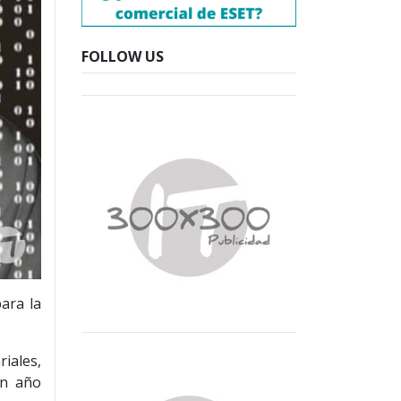
FOLLOW US
ara la
iales,
un año