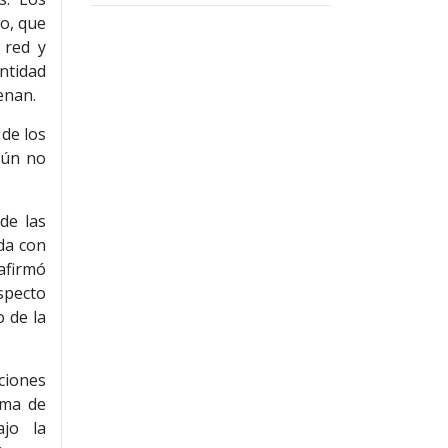
o, que
 red y
entidad
enan.
de los
aún no
de las
ada con
afirmó
especto
 de la
ciones
ema de
ajo la