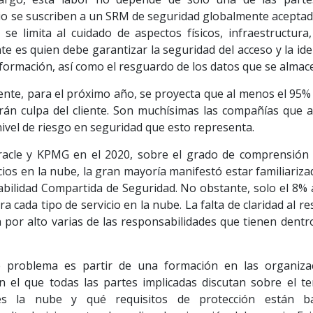
cio se suscriben a un SRM de seguridad globalmente aceptad
se limita al cuidado de aspectos físicos, infraestructura,
iente es quien debe garantizar la seguridad del acceso y la id
nformación, así como el resguardo de los datos que se almac
te, para el próximo año, se proyecta que al menos el 95% 
erán culpa del cliente. Son muchísimas las compañías que 
ivel de riesgo en seguridad que esto representa.
racle y KPMG en el 2020, sobre el grado de comprensión 
ios en la nube, la gran mayoría manifestó estar familiariz
bilidad Compartida de Seguridad. No obstante, solo el 8% 
 cada tipo de servicio en la nube. La falta de claridad al r
or alto varias de las responsabilidades que tienen dentro
e problema es partir de una formación en las organiza
n el que todas las partes implicadas discutan sobre el t
 es la nube y qué requisitos de protección están b