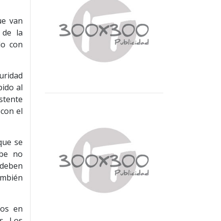
ue van
 de la
do con
uridad
bido al
stente
con el
que se
ube no
 deben
también
ios en
s. Los