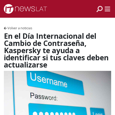
Skip to content
PANAMÁ
COLOMBIA
Volver a noticias
VENEZUELA
En el Día Internacional del
Cambio de Contraseña,
ECUADOR
Kaspersky te ayuda a
identificar si tus claves deben
PERÚ
actualizarse
CHILE
ARGENTINA
MÉXICO