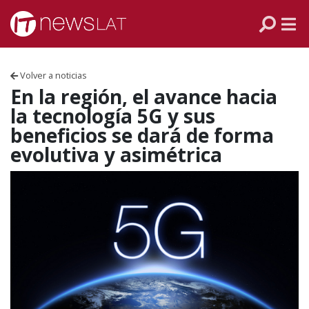
Skip to content
PANAMÁ
COLOMBIA
Volver a noticias
VENEZUELA
En la región, el avance hacia
la tecnología 5G y sus
ECUADOR
beneficios se dará de forma
evolutiva y asimétrica
PERÚ
CHILE
ARGENTINA
MÉXICO