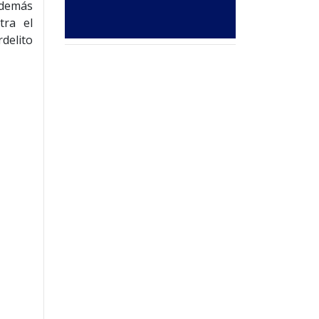
además
tra el
rdelito