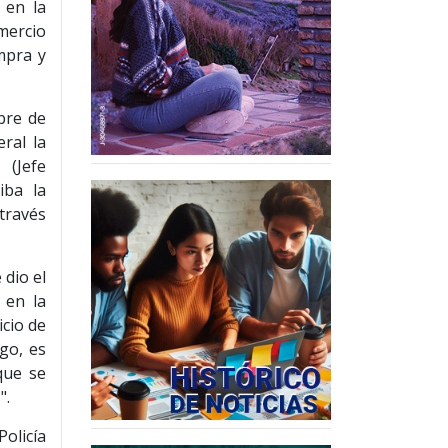
 en la
mercio
ompra y
bre de
ral la
 (Jefe
iba la
través
dio el
 en la
icio de
go, es
que se
".
olicía