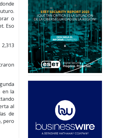
 donde
uturo.
prar o
t. Eso
 2,313
traron
segunda
 en la
ctando
rta al
das de
o, pero