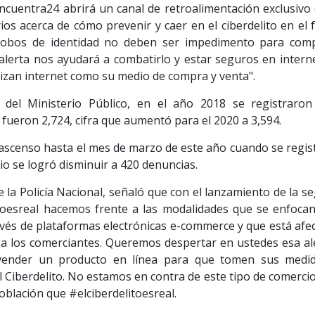
 Encuentra24 abrirá un canal de retroalimentación exclusivo
os acerca de cómo prevenir y caer en el ciberdelito en el f
 robos de identidad no deben ser impedimento para com
 alerta nos ayudará a combatirlo y estar seguros en interne
lizan internet como su medio de compra y venta".
s del Ministerio Público, en el año 2018 se registraron
 fueron 2,724, cifra que aumentó para el 2020 a 3,594.
 ascenso hasta el mes de marzo de este año cuando se regis
io se logró disminuir a 420 denuncias.
e la Policía Nacional, señaló que con el lanzamiento de la 
toesreal hacemos frente a las modalidades que se enfocan
vés de plataformas electrónicas e-commerce y que está afe
a los comerciantes. Queremos despertar en ustedes esa ale
vender un producto en línea para que tomen sus medi
el Ciberdelito. No estamos en contra de este tipo de comerci
oblación que #elciberdelitoesreal.