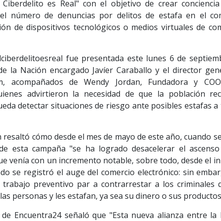
iberdelito es Real" con el objetivo de crear conciencia
 el número de denuncias por delitos de estafa en el co
ación de dispositivos tecnológicos o medios virtuales de c
ciberdelitoesreal fue presentada este lunes 6 de septiem
e la Nación encargado Javíer Caraballo y el director gene
eim, acompañados de Wendy Jordan, Fundadora y COO
ienes advirtieron la necesidad de que la población rec
eda detectar situaciones de riesgo ante posibles estafas a 
n resaltó cómo desde el mes de mayo de este año, cuando se 
de esta campaña "se ha logrado desacelerar el ascenso
que venía con un incremento notable, sobre todo, desde el in
o se registró el auge del comercio electrónico: sin embar
 trabajo preventivo par a contrarrestar a los criminales 
las personas y les estafan, ya sea su dinero o sus productos
e Encuentra24 señaló que "Esta nueva alianza entre la P