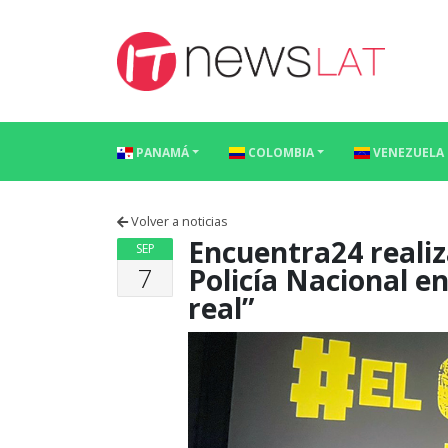
Skip to content
PANAMÁ
COLOMBIA
VENEZUELA
Volver a noticias
Encuentra24 realiza
SEP
7
Policía Nacional en
real”