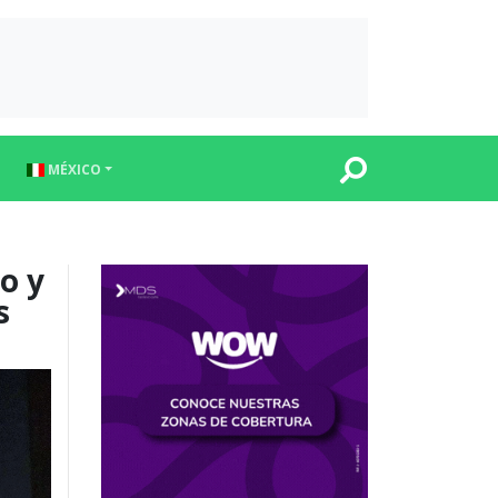
MÉXICO
o y
s