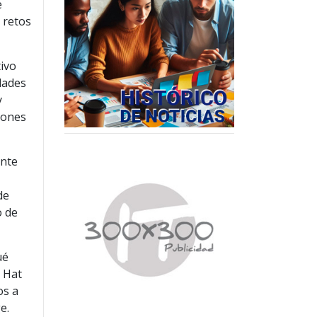
e
 retos
tivo
dades
y
iones
ante
de
o de
ué
d Hat
os a
e.