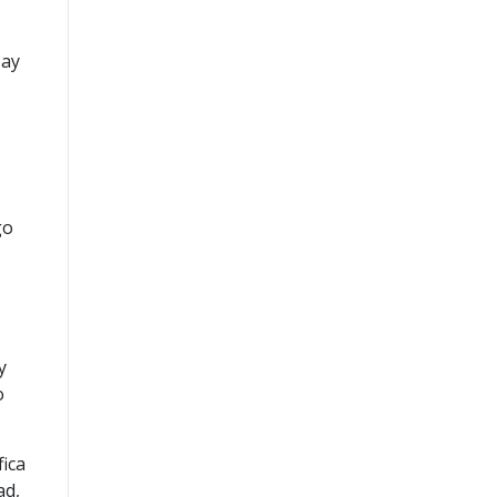
Hay
go
y
o
fica
ad,