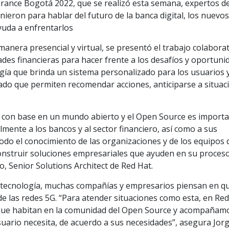
surance Bogotá 2022, que se realizó esta semana, expertos d
nieron para hablar del futuro de la banca digital, los nuevos
ayuda a enfrentarlos
manera presencial y virtual, se presentó el trabajo colabora
ades financieras para hacer frente a los desafíos y oportuni
ogía que brinda un sistema personalizado para los usuarios 
dado que permiten recomendar acciones, anticiparse a situac
 con base en un mundo abierto y el Open Source es import
mente a los bancos y al sector financiero, así como a sus
do el conocimiento de las organizaciones y de los equipos 
onstruir soluciones empresariales que ayuden en su proces
o, Senior Solutions Architect de Red Hat.
la tecnología, muchas compañías y empresarios piensan en q
 de las redes 5G. “Para atender situaciones como esta, en Re
ue habitan en la comunidad del Open Source y acompañam
suario necesita, de acuerdo a sus necesidades”, asegura Jorg