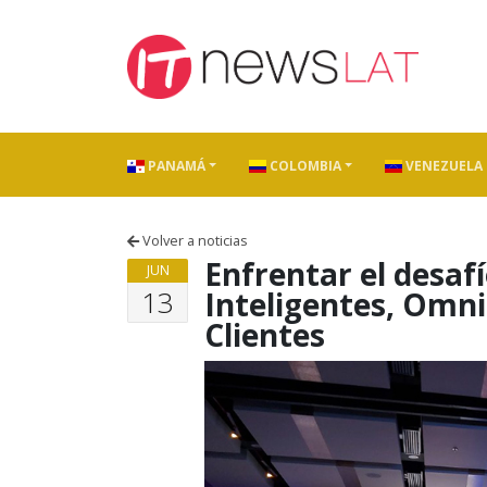
Skip to content
PANAMÁ
COLOMBIA
VENEZUELA
Volver a noticias
Enfrentar el desaf
JUN
13
Inteligentes, Omni
Clientes