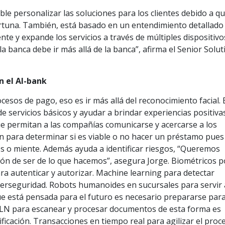
ible personalizar las soluciones para los clientes debido a q
rtuna. También, está basado en un entendimiento detallado 
te y expande los servicios a través de múltiples dispositivo
la banca debe ir más allá de la banca”, afirma el Senior Solu
n el AI-bank
cesos de pago, eso es ir más allá del reconocimiento facial.
e servicios básicos y ayudar a brindar experiencias positiva
 que permitan a las compañías comunicarse y acercarse a los
ión para determinar si es viable o no hacer un préstamo pues
vios o miente. Además ayuda a identificar riesgos, “Queremos
azón de ser de lo que hacemos”, asegura Jorge. Biométricos p
ra autenticar y autorizar. Machine learning para detectar
berseguridad. Robots humanoides en sucursales para servir 
ue está pensada para el futuro es necesario prepararse par
PLN para escanear y procesar documentos de esta forma es
sificación. Transacciones en tiempo real para agilizar el proc