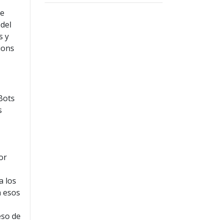
ue
del
s y
tions
 Bots
s
or
a los
a esos
eso de