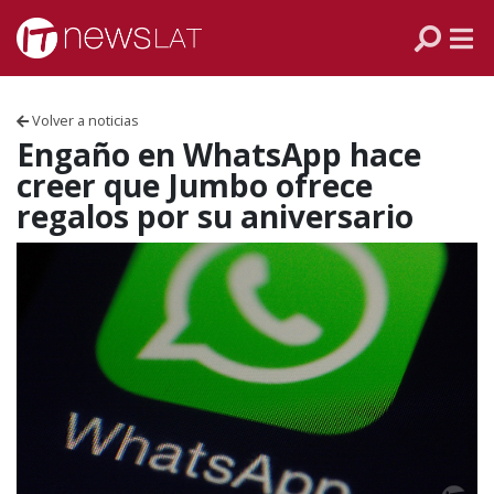
Skip to content
PANAMÁ
COLOMBIA
Volver a noticias
VENEZUELA
Engaño en WhatsApp hace
creer que Jumbo ofrece
ECUADOR
regalos por su aniversario
PERÚ
CHILE
ARGENTINA
MÉXICO