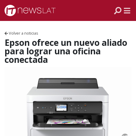
Skip to content
PANAMÁ
COLOMBIA
Volver a noticias
VENEZUELA
Epson ofrece un nuevo aliado
para lograr una oficina
ECUADOR
conectada
PERÚ
CHILE
ARGENTINA
MÉXICO