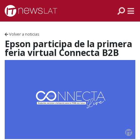
Skip to content
PANAMÁ
COLOMBIA
Volver a noticias
VENEZUELA
Epson participa de la primera
feria virtual Connecta B2B
ECUADOR
PERÚ
CHILE
ARGENTINA
MÉXICO