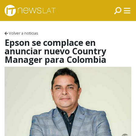
Skip to content
PANAMÁ
COLOMBIA
Volver a noticias
VENEZUELA
Epson se complace en
anunciar nuevo Country
ECUADOR
Manager para Colombia
PERÚ
CHILE
ARGENTINA
MÉXICO