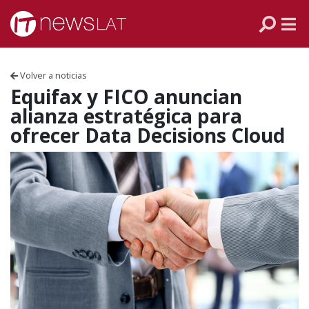
Skip to content
PANAMÁ
COLOMBIA
Volver a noticias
VENEZUELA
Equifax y FICO anuncian
alianza estratégica para
ECUADOR
ofrecer Data Decisions Cloud
PERÚ
CHILE
ARGENTINA
MÉXICO