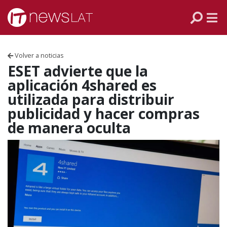
Skip to content
PANAMÁ
COLOMBIA
Volver a noticias
VENEZUELA
ESET advierte que la
aplicación 4shared es
ECUADOR
utilizada para distribuir
publicidad y hacer compras
PERÚ
de manera oculta
CHILE
ARGENTINA
MÉXICO