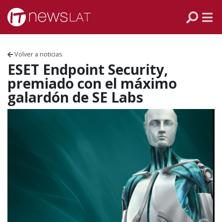
Skip to content
PANAMÁ
COLOMBIA
Volver a noticias
VENEZUELA
ESET Endpoint Security,
premiado con el máximo
ECUADOR
galardón de SE Labs
PERÚ
CHILE
ARGENTINA
MÉXICO