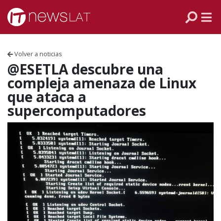
Skip to content
PANAMÁ
COLOMBIA
Volver a noticias
VENEZUELA
@ESETLA descubre una
compleja amenaza de Linux
ECUADOR
que ataca a
supercomputadores
PERÚ
CHILE
ARGENTINA
MÉXICO