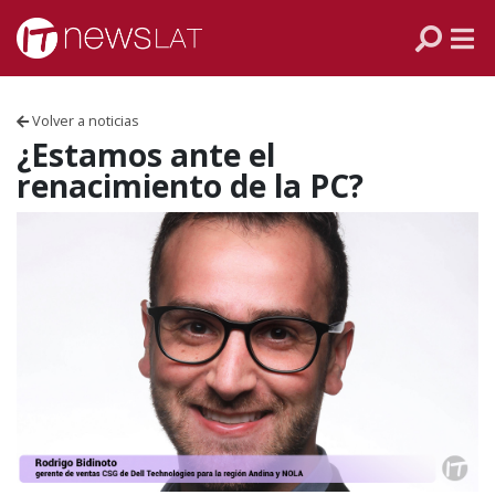
Skip to content
PANAMÁ
COLOMBIA
Volver a noticias
VENEZUELA
¿Estamos ante el
renacimiento de la PC?
ECUADOR
PERÚ
CHILE
ARGENTINA
MÉXICO