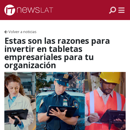
Skip to content
PANAMÁ
COLOMBIA
Volver a noticias
VENEZUELA
Estas son las razones para
invertir en tabletas
ECUADOR
empresariales para tu
organización
PERÚ
CHILE
ARGENTINA
MÉXICO