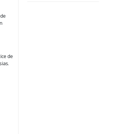
 de
ón
ice de
sias.