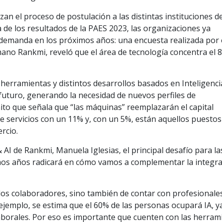
n el proceso de postulación a las distintas instituciones d
a de los resultados de la PAES 2023, las organizaciones ya
 demanda en los próximos años: una encuesta realizada por 
mano Rankmi, reveló que el área de tecnología concentra el 
 herramientas y distintos desarrollos basados en Inteligenci
l futuro, generando la necesidad de nuevos perfiles de
ito que señala que “las máquinas” reemplazarán el capital
e servicios con un 11% y, con un 5%, están aquellos puestos
rcio.
 AI de Rankmi, Manuela Iglesias, el principal desafío para la
mos años radicará en cómo vamos a complementar la integr
a los colaboradores, sino también de contar con profesionale
ejemplo, se estima que el 60% de las personas ocupará IA, y
aborales. Por eso es importante que cuenten con las herram