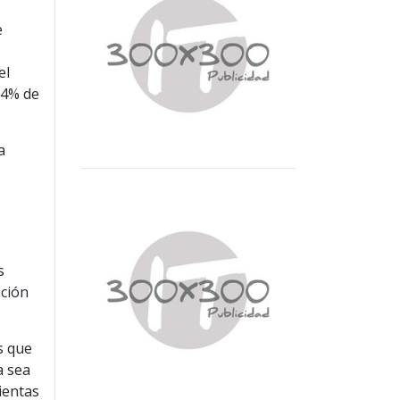
e
el
84% de
a
s
ación
s que
a sea
ientas