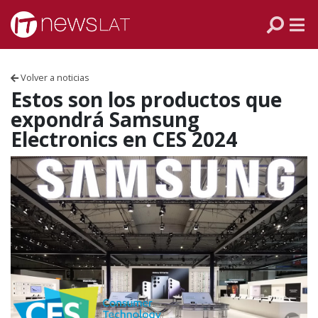
Skip to content
PANAMÁ
COLOMBIA
Volver a noticias
VENEZUELA
Estos son los productos que
expondrá Samsung
ECUADOR
Electronics en CES 2024
PERÚ
CHILE
ARGENTINA
MÉXICO