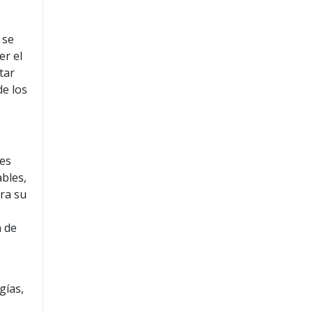
 se
er el
tar
e los
res
bles,
ara su
n de
gías,