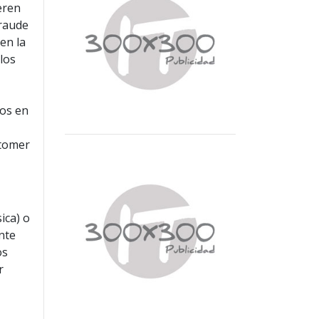
eren
fraude
en la
 los
dos en
stomer
ica) o
nte
os
r