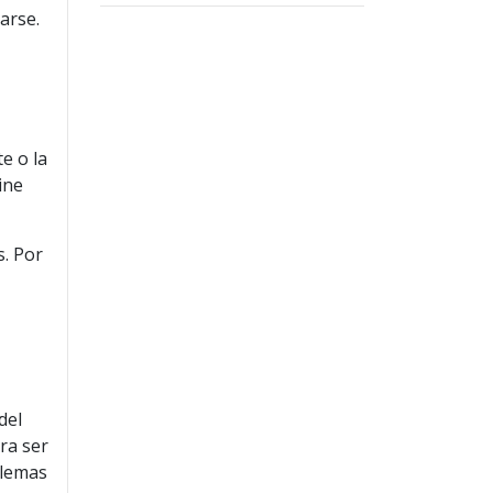
arse.
e o la
ine
s. Por
e
del
ra ser
blemas