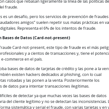
 Son casos que rebasan ligeramente la línea de las políticas d
el fraude.
s es un desafío, pero los servicios de prevención de fraudes
raudadores amigos” suelen repetir sus malas prácticas en va
igitales. Representa el 6% de los intentos de fraude.
n Bases de Datos (Card-not-present)
raude Card-not-present, este tipo de fraude es el más peli
ofesionales y a cientos de transacciones y, tiene el potenci
 e-commerce en el país.
oba bases de datos de tarjetas de crédito y las pone a la ven
ambién existen hackers dedicados al phishing, con lo cual
tas robadas y las ponen a la venta. Posteriormente los
de datos para intentar transacciones ilegítimas.
ifíciles de detectar ya que muchas veces las bases de datos
a del cliente legítimo y no se detectan las inconsistencias. 
rma sistemática y serial el fraude, con varias tarjetas y en 