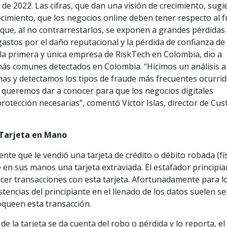
 de 2022. Las cifras, que dan una visión de crecimiento, sugi
cimiento, que los negocios online deben tener respecto al 
que, al no contrarrestarlos, se exponen a grandes pérdidas 
 gastos por el daño reputacional y la pérdida de confianza de
e, la primera y única empresa de RiskTech en Colombia, dio a
 más comunes detectados en Colombia. “Hicimos un análisis a
as y detectamos los tipos de fraude más frecuentes ocurri
al queremos dar a conocer para que los negocios digitales
rotección necesarias”, comentó Víctor Islas, director de Cu
 Tarjeta en Mano
nte que le vendió una tarjeta de crédito o débito robada (fís
 en sus manos una tarjeta extraviada. El estafador principia
hacer transacciones con esta tarjeta. Afortunadamente para l
stencias del principiante en el llenado de los datos suelen se
oqueen esta transacción.
de la tarjeta se da cuenta del robo o pérdida y lo reporta, el