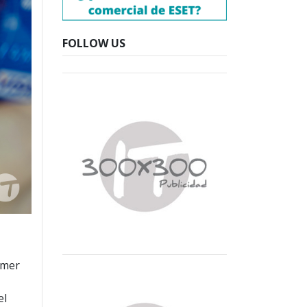
FOLLOW US
imer
el