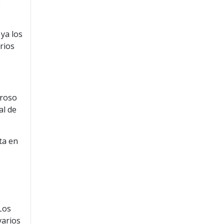
e
 ya los
rios
groso
al de
ta en
Los
varios