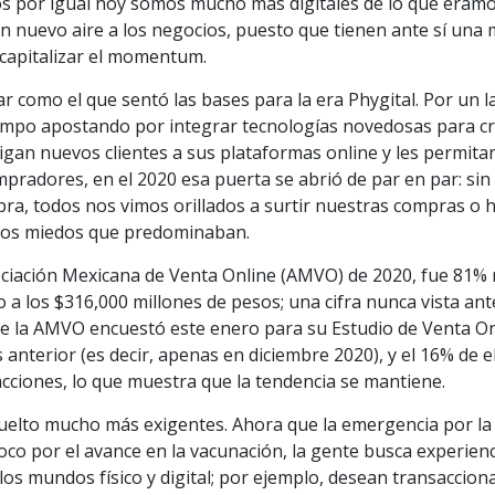
uos por igual hoy somos mucho más digitales de lo que éram
 un nuevo aire a los negocios, puesto que tienen ante sí una
 capitalizar el momentum.
r como el que sentó las bases para la era Phygital. Por un la
tiempo apostando por integrar tecnologías novedosas para c
gan nuevos clientes a sus plataformas online y les permita
mpradores, en el 2020 esa puerta se abrió de par en par: sin
ra, todos nos vimos orillados a surtir nuestras compras o 
ó los miedos que predominaban.
sociación Mexicana de Venta Online (AMVO) de 2020, fue 81%
 a los $316,000 millones de pesos; una cifra nunca vista ant
e la AMVO encuestó este enero para su Estudio de Venta On
nterior (es decir, apenas en diciembre 2020), y el 16% de e
cciones, lo que muestra que la tendencia se mantiene.
 vuelto mucho más exigentes. Ahora que la emergencia por la
co por el avance en la vacunación, la gente busca experienc
s mundos físico y digital; por ejemplo, desean transaccion