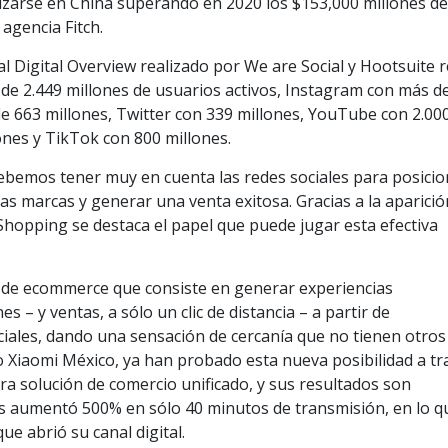
zarse en China superando en 2020 los $153,000 millones d
 agencia Fitch.
al Digital Overview realizado por We are Social y Hootsuite 
de 2.449 millones de usuarios activos, Instagram con más d
de 663 millones, Twitter con 339 millones, YouTube con 2.00
ones y TikTok con 800 millones.
ebemos tener muy en cuenta las redes sociales para posicio
las marcas y generar una venta exitosa. Gracias a la aparició
Shopping se destaca el papel que puede jugar esta efectiva
d de ecommerce que consiste en generar experiencias
s – y ventas, a sólo un clic de distancia – a partir de
ciales, dando una sensación de cercanía que no tienen otros
 Xiaomi México, ya han probado esta nueva posibilidad a tr
tra solución de comercio unificado, y sus resultados son
as aumentó 500% en sólo 40 minutos de transmisión, en lo q
ue abrió su canal digital.