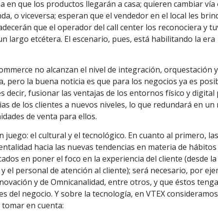
ma en que los productos llegarán a casa; quieren cambiar vía
, o viceversa; esperan que el vendedor en el local les brin
adecerán que el operador del call center los reconociera y tu
n largo etcétera. El escenario, pues, está habilitando la era
commerce no alcanzan el nivel de integración, orquestación 
, pero la buena noticia es que para los negocios ya es posi
s decir, fusionar las ventajas de los entornos físico y digital
cias de los clientes a nuevos niveles, lo que redundará en un
dades de venta para ellos.
juego: el cultural y el tecnológico. En cuanto al primero, la
talidad hacia las nuevas tendencias en materia de hábitos
dos en poner el foco en la experiencia del cliente (desde la 
 y el personal de atención al cliente); será necesario, por ej
nnovación y de Omnicanalidad, entre otros, y que éstos teng
es del negocio. Y sobre la tecnología, en VTEX consideramo
a tomar en cuenta: