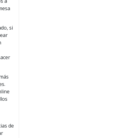
os a
 mesa
do, si
rear
n
hacer
 más
es.
line
llos
ias de
ar