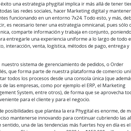
xito una estrategia phygital implica ir más allá de tener ti
n todas las redes sociales, hacer Marketing digital y mantene
ientes funcionando en un entorno 7x24. Todo esto, y más, de
cir, es necesario tener una estrategia omnicanal, pues sólo 
ica, comparte información y trabaja en conjunto, poniendo
para entregarle una experiencia uniforme a lo largo de todo e
o, interacción, venta, logística, métodos de pago, entrega y
e nuestro sistema de gerenciamiento de pedidos, o Order
s, que forma parte de nuestra plataforma de comercio uni
star todos los procesos desde una consola única (que ademá
es de las empresas, como por ejemplo el ERP, el Marketing
ment System, entre otros), de forma que se aprovecha tod
eniente para el cliente y para el negocio.
e posibilidades que plantea la era Phygital es enorme, de 
eciso mantenerse innovando para continuar cubriendo las al
te sentido, una de las tendencias más fuertes hoy en día es el