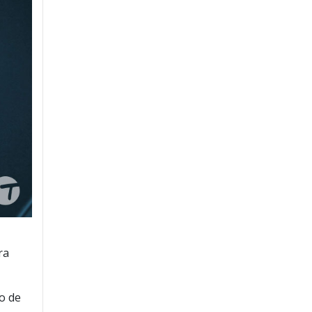
ra
so de