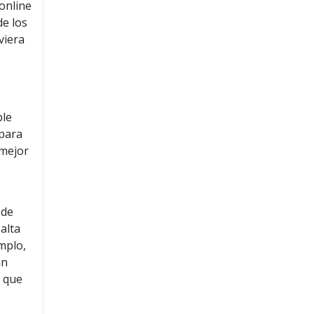
 online
de los
viera
y
ble
 para
 mejor
s
 de
alta
emplo,
an
s que