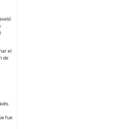
e
reveló
e
0
nar el
n de
avés
ue fue