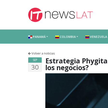
Skip to content
PANAMÁ
COLOMBIA
VENEZUELA
Volver a noticias
Estrategia Phygita
SEP
30
los negocios?