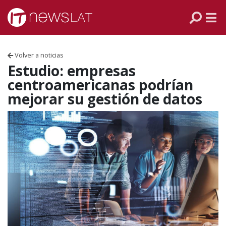
Skip to content
PANAMÁ
COLOMBIA
Volver a noticias
VENEZUELA
Estudio: empresas
centroamericanas podrían
ECUADOR
mejorar su gestión de datos
PERÚ
CHILE
ARGENTINA
MÉXICO