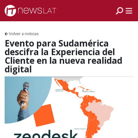
Skip to content
PANAMÁ
COLOMBIA
Volver a noticias
VENEZUELA
Evento para Sudamérica
descifra la Experiencia del
ECUADOR
Cliente en la nueva realidad
digital
PERÚ
CHILE
ARGENTINA
MÉXICO