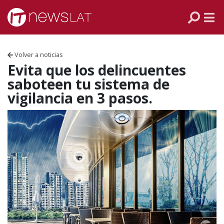
Skip to content
PANAMÁ
COLOMBIA
Volver a noticias
VENEZUELA
Evita que los delincuentes
saboteen tu sistema de
ECUADOR
vigilancia en 3 pasos.
PERÚ
CHILE
ARGENTINA
MÉXICO