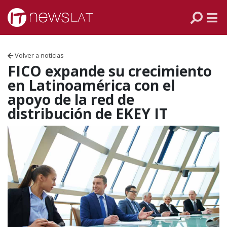
Skip to content
PANAMÁ
COLOMBIA
Volver a noticias
VENEZUELA
FICO expande su crecimiento
en Latinoamérica con el
ECUADOR
apoyo de la red de
distribución de EKEY IT
PERÚ
CHILE
ARGENTINA
MÉXICO