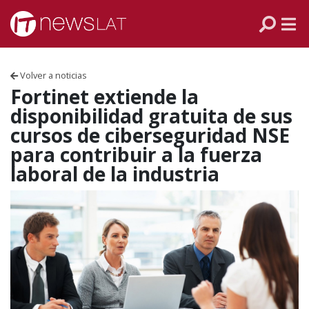
Skip to content
PANAMÁ
COLOMBIA
Volver a noticias
VENEZUELA
Fortinet extiende la
disponibilidad gratuita de sus
ECUADOR
cursos de ciberseguridad NSE
para contribuir a la fuerza
PERÚ
laboral de la industria
CHILE
ARGENTINA
MÉXICO