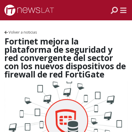
Skip to content
PANAMÁ
COLOMBIA
Volver a noticias
VENEZUELA
Fortinet mejora la
plataforma de seguridad y
ECUADOR
red convergente del sector
con los nuevos dispositivos de
PERÚ
firewall de red FortiGate
CHILE
ARGENTINA
MÉXICO