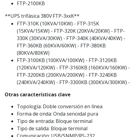
FTP-2100KB
**UPS trifásica 380V
FTP-3xxK**
FTP-310K (10KVA/10KW) - FTP-315K
(15KVA/15KW) - FTP-320K (20KVA/20KW) - FTP-
330K (30KVA/30KW) - FTP-340K (40KVA/40KW) -
FTP-360KB (60KVA/60KW) - FTP-380KB
(80KVA/80KW)
FTP-3100KB (100KVA/100KW) - FTP-3120KB
(120KVA/120KW) - FTP-3160KB (160KVA/160KW) -
FTP-3200KB (200KVA/200KW) - FTP-3240KB
(240KVA/240KW) - FTP-3300KB (300KVA/300KW) -
Otras características clave
Topología: Doble conversión en línea
Forma de onda: Onda senoidal pura
Tipo de entrada: Bloque terminal
Tipo de salida: Bloque terminal
Comunicación: USB/SNMP/RS-232