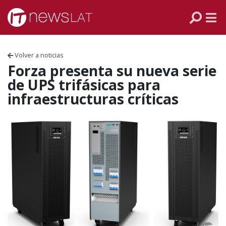
Skip to content
PANAMÁ
COLOMBIA
Volver a noticias
VENEZUELA
Forza presenta su nueva serie
de UPS trifásicas para
ECUADOR
infraestructuras críticas
PERÚ
CHILE
ARGENTINA
MÉXICO