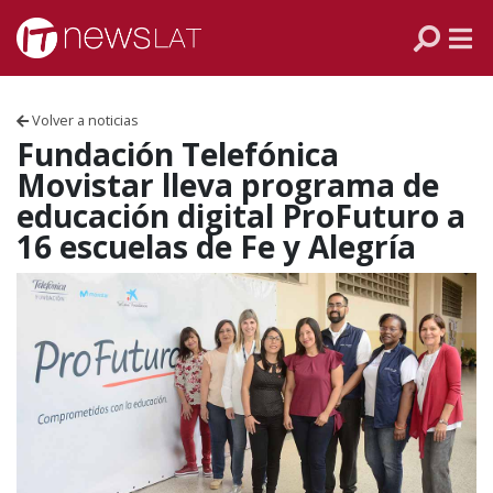
Skip to content
PANAMÁ
COLOMBIA
Volver a noticias
VENEZUELA
Fundación Telefónica
Movistar lleva programa de
ECUADOR
educación digital ProFuturo a
16 escuelas de Fe y Alegría
PERÚ
CHILE
ARGENTINA
MÉXICO