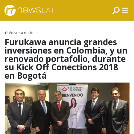
Skip to content
PANAMÁ
COLOMBIA
Volver a noticias
VENEZUELA
Furukawa anuncia grandes
inversiones en Colombia, y un
ECUADOR
renovado portafolio, durante
su Kick Off Conections 2018
PERÚ
en Bogotá
CHILE
ARGENTINA
MÉXICO