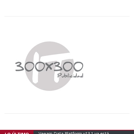
Platform v13.1 ya está
Empresas brasileñas envían un n