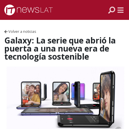
Skip to content
PANAMÁ
COLOMBIA
Volver a noticias
VENEZUELA
Galaxy: La serie que abrió la
puerta a una nueva era de
ECUADOR
tecnología sostenible
PERÚ
CHILE
ARGENTINA
MÉXICO